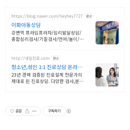
https://blog.naver.com/heyhey7727
광고
이화아동상담
강변역 프라임프라자/심리발달상담/
종합심리검사/기질검사/언어/놀이/인
지/음악/청소년
http://내일진로.com
광고
청소년,성인 1:1 진로상담 온라인
화상 진로/고민상담
23년 경력 검증된 진로설계 전문가의
제대로 된 진로상담. 다양한 검사,분
석,코칭
공감
구독하기