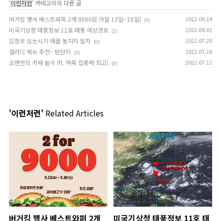
'
이런저런
' 카테고리의 다른 글
버거킹 행사 베스트와퍼 2개 9000원 (9월 13일~18일)
2022.09.14
(0)
미국기상청 태풍정보 11호 태풍 예상경로
2022.09.01
(1)
김장무 심는시기 때를 놓치지 말자
2022.07.28
(0)
샐러디 메뉴 추천 - 탄단지
2022.07.16
(0)
오랜만의 카페 놀이 (ft. 맥북 집중력 최고)
2022.07.11
(0)
'이런저런'
Related Articles
버거킹 행사 베스트와퍼 2개
미국기상청 태풍정보 11호 태