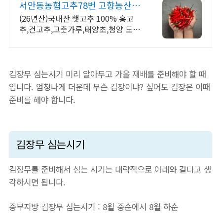
서안동농협고추78번 고향농산
26년산 햇건고추/고춧가루
(26년산)국내산 햇고추 100% 홍고
추,건고추,고춧가루,태양초,청양 도매
가격판매
김장무 심는시기 미리 알아두고 가을 재배를 준비해야 할 때
입니다. 엄청나게 더운데 무슨 김장이냐? 싶어도 김장은 이때
준비를 해야 합니다.
김장무 심는시기
김장무를 준비해서 심는 시기는 대략적으로 아래와 같다고 생
각하시면 됩니다.
중부지방 김장무 심는시기 : 8월 중순에서 8월 하순